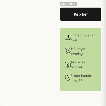
Køb her
Fri fragt over kr.
499
1-3 dages
levering
14 dages
returret
Sikker handel
med SSL