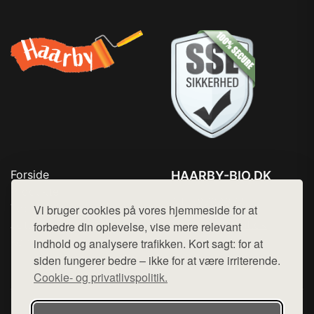
Forside
HAARBY-BIO.DK
Produkter
Tlf. 78768672
Top Rabatter
Vi bruger cookies på vores hjemmeside for at
Mail:
hej@want.dk
Jotun maling
forbedre din oplevelse, vise mere relevant
Kontakt
indhold og analysere trafikken. Kort sagt: for at
Cookie- og privatlivspolitik
siden fungerer bedre – ikke for at være irriterende.
Cookie- og privatlivspolitik.