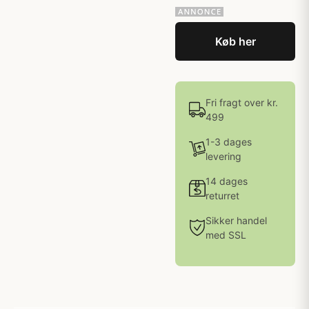
Køb her
Fri fragt over kr.
499
1-3 dages
levering
14 dages
returret
Sikker handel
med SSL