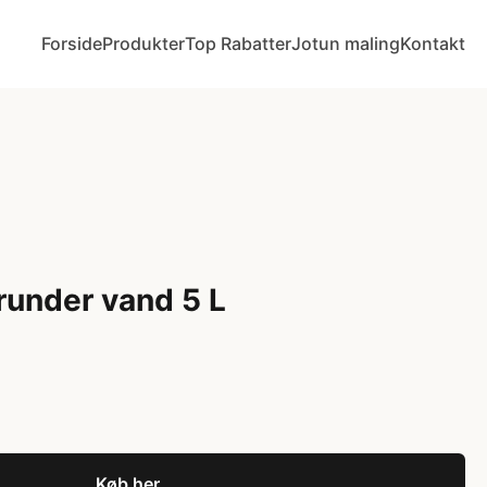
Forside
Produkter
Top Rabatter
Jotun maling
Kontakt
grunder vand 5 L
Køb her