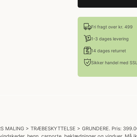
Fri fragt over kr. 499
1-3 dages levering
14 dages returret
Sikker handel med SS
RS MALING > TRÆBESKYTTELSE > GRUNDERE. Pris: 399.00 kr
vindskeder, hegn, carporte, beklædninger og vinduer. Må i