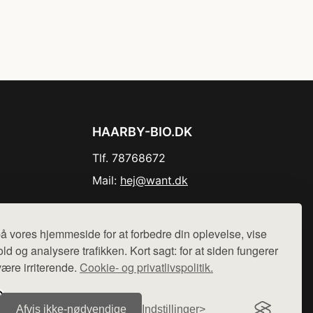
HAARBY-BIO.DK
Tlf. 78768672
Mail:
hej@want.dk
Cookie- og privatlivspolitik
å vores hjemmeside for at forbedre din oplevelse, vise
ld og analysere trafikken. Kort sagt: for at siden fungerer
være irriterende.
Cookie- og privatlivspolitik.
r sælges ikke varer fra denne side - vi henviser til de shops,
Afvis ikke‑nødvendige
Indstillinger