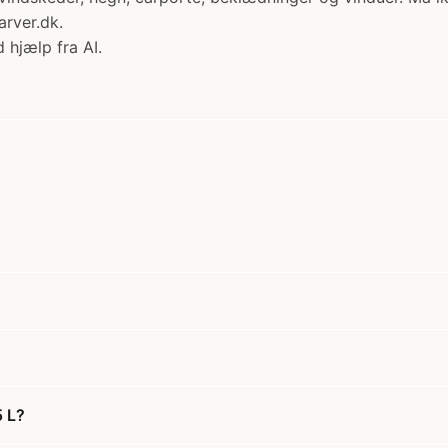
rver.dk.
 hjælp fra AI.
5 L?