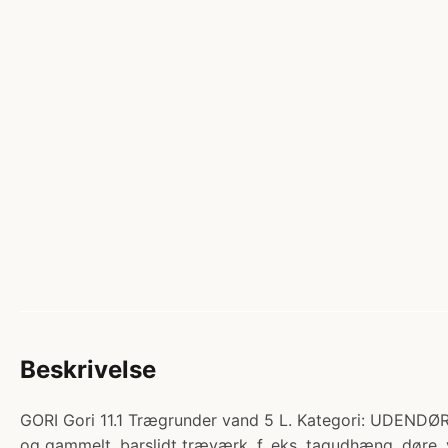
Beskrivelse
GORI Gori 11.1 Trægrunder vand 5 L. Kategori: UDENDØ
og gammelt, barslidt træværk. f. eks. tagudhæng, døre, 