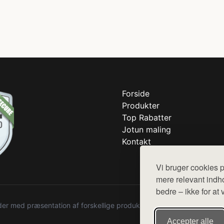
Forside
Produkter
Top Rabatter
Jotun maling
Kontakt
Vi bruger cookies p
mere relevant indho
bedre – ikke for at 
r med præsentation af forskellige produkter fra diverse webshops. De
Accepter alle