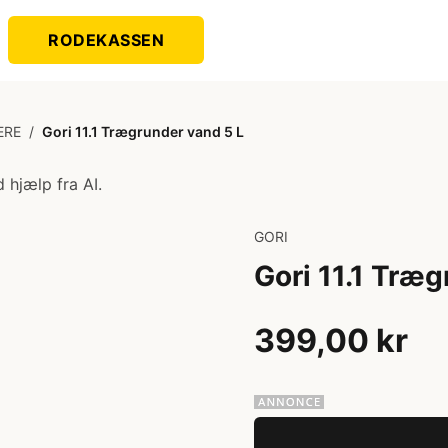
RODEKASSEN
ERE
/
Gori 11.1 Trægrunder vand 5 L
 hjælp fra AI.
GORI
Gori 11.1 Træ
399,00 kr