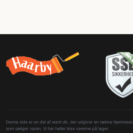
Denne side er en del af want.dk, der udgiver en række hjemmeside
som sælger varen. Vi har heller ikke varerne på lager.