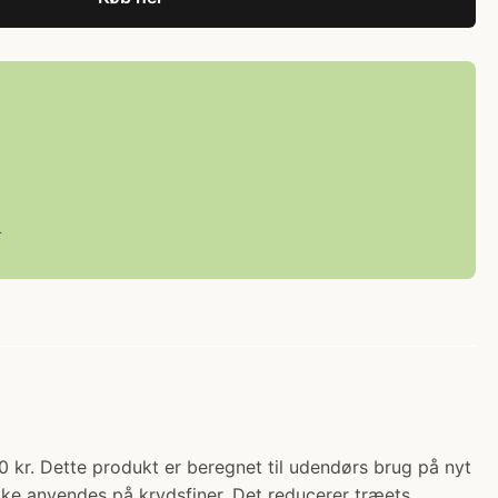
L
. Dette produkt er beregnet til udendørs brug på nyt
kke anvendes på krydsfiner. Det reducerer træets