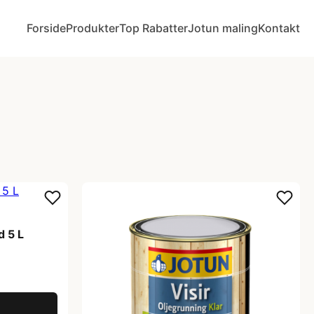
Forside
Produkter
Top Rabatter
Jotun maling
Kontakt
d 5 L