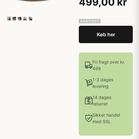
499,00 kr
Køb her
Fri fragt over kr.
499
1-3 dages
levering
14 dages
returret
Sikker handel
med SSL