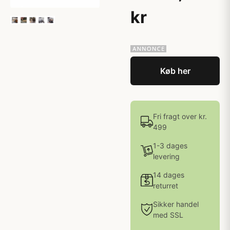
kr
Køb her
Fri fragt over kr.
499
1-3 dages
levering
14 dages
returret
Sikker handel
med SSL