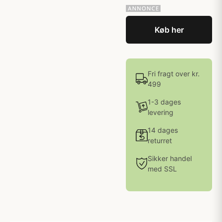
Køb her
Fri fragt over kr.
499
1-3 dages
levering
14 dages
returret
Sikker handel
med SSL