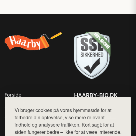
Forside
HAARBY-BIO.DK
Produkter
Tlf. 78768672
Top Rabatter
Vi bruger cookies på vores hjemmeside for at
Mail:
hej@want.dk
Jotun maling
forbedre din oplevelse, vise mere relevant
Kontakt
indhold og analysere trafikken. Kort sagt: for at
Cookie- og privatlivspolitik
siden fungerer bedre – ikke for at være irriterende.