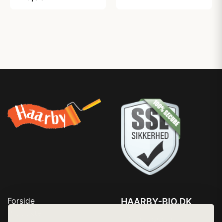
Forside
HAARBY-BIO.DK
Produkter
Tlf. 78768672