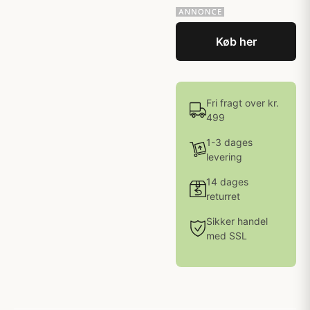
Køb her
Fri fragt over kr.
499
1-3 dages
levering
14 dages
returret
Sikker handel
med SSL