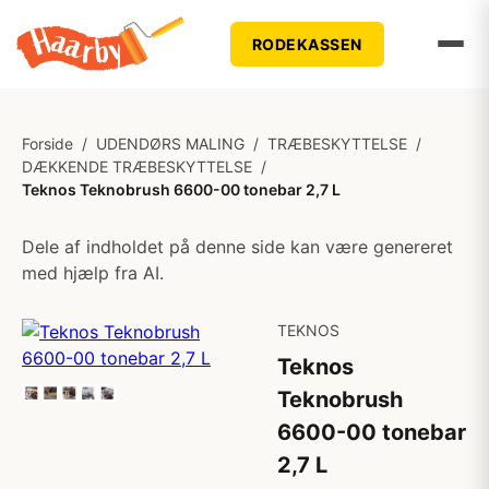
RODEKASSEN
Forside
/
UDENDØRS MALING
/
TRÆBESKYTTELSE
/
DÆKKENDE TRÆBESKYTTELSE
/
Teknos Teknobrush 6600-00 tonebar 2,7 L
Dele af indholdet på denne side kan være genereret
med hjælp fra AI.
TEKNOS
Teknos
Teknobrush
6600-00 tonebar
2,7 L