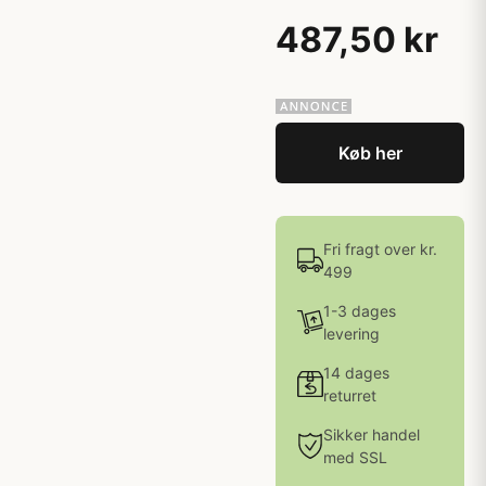
487,50 kr
Køb her
Fri fragt over kr.
499
1-3 dages
levering
14 dages
returret
Sikker handel
med SSL