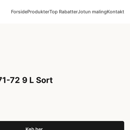
Forside
Produkter
Top Rabatter
Jotun maling
Kontakt
1-72 9 L Sort
Køb her