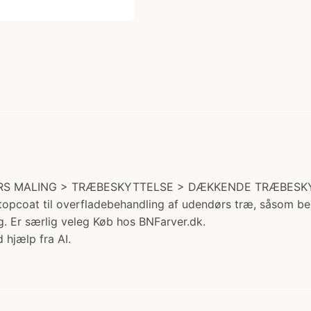
NDØRS MALING > TRÆBESKYTTELSE > DÆKKENDE TRÆBESKYTT
topcoat til overfladebehandling af udendørs træ, såsom b
. Er særlig veleg Køb hos BNFarver.dk.
 hjælp fra AI.