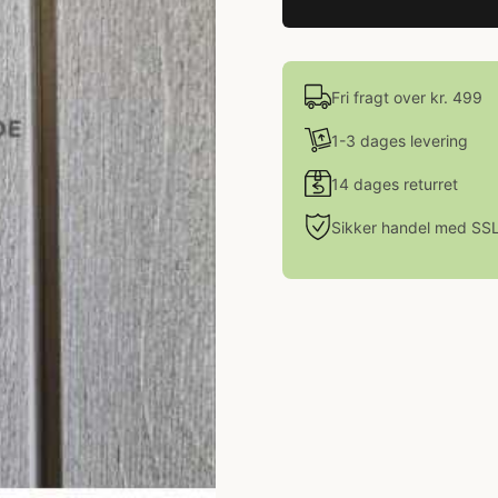
Fri fragt over kr. 499
1-3 dages levering
14 dages returret
Sikker handel med SS