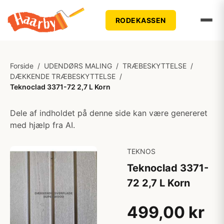
RODEKASSEN
Forside
/
UDENDØRS MALING
/
TRÆBESKYTTELSE
/
DÆKKENDE TRÆBESKYTTELSE
/
Teknoclad 3371-72 2,7 L Korn
Dele af indholdet på denne side kan være genereret
med hjælp fra AI.
TEKNOS
Teknoclad 3371-
72 2,7 L Korn
499,00 kr