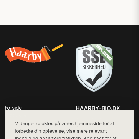
Forside
HAARBY-BIO.DK
Produkter
Tlf. 78768672
Top Rabatter
Vi bruger cookies på vores hjemmeside for at
Mail:
hej@want.dk
Jotun maling
forbedre din oplevelse, vise mere relevant
Kontakt
indhold og analysere trafikken. Kort sagt: for at