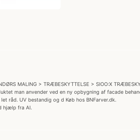
 UDENDØRS MALING > TRÆBESKYTTELSE > SIOO:X TRÆBESKYTT
oduktet man anvender ved en ny opbygning af facade behan
 let råd. UV bestandig og d Køb hos BNFarver.dk.
 hjælp fra AI.