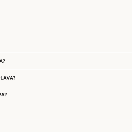
VA?
6-LAVA?
AVA?