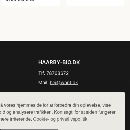
HAARBY-BIO.DK
Tlf. 78768672
Mail:
hej@want.dk
Cookie- og privatlivspolitik
å vores hjemmeside for at forbedre din oplevelse, vise
ld og analysere trafikken. Kort sagt: for at siden fungerer
være irriterende.
Cookie- og privatlivspolitik.
r sælges ikke varer fra denne side - vi henviser til de shops,