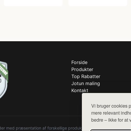
Forside
Produkter
Top Rabatter
Jotun maling
Kontakt
Vi bruger cookies p
mere relevant indho
bedre – ikke for at 
r med præsentation af forskellige produkter fra diverse webshops. De