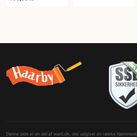
Denne side er en del af want.dk, der udgiver en række hjemmeside