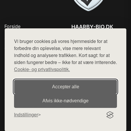
Forside
HAARBY-BIO.DK
Produkter
Tlf. 78768672
Top Rabatter
Vi bruger cookies på vores hjemmeside for at
Mail:
hej@want.dk
Jotun maling
forbedre din oplevelse, vise mere relevant
Kontakt
indhold og analysere trafikken. Kort sagt: for at
Cookie- og privatlivspolitik
siden fungerer bedre – ikke for at være irriterende.
Cookie- og privatlivspolitik.
Denne side er en del af want.dk, der udgiver en række
Accepter alle
hjemmesider med præsentation af forskellige produkter fra
diverse webshops. Der sælges ikke varer fra denne side - vi
Afvis ikke‑nødvendige
henviser til de shops, som sælger varen. Vi har heller ikke
varerne på lager.
Indstillinger
© 2026 haarby-bio.dk. Alle rettigheder forbeholdes.