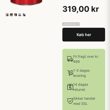
319,00 kr
Køb her
Fri fragt over kr.
499
1-3 dages
levering
14 dages
returret
Sikker handel
med SSL