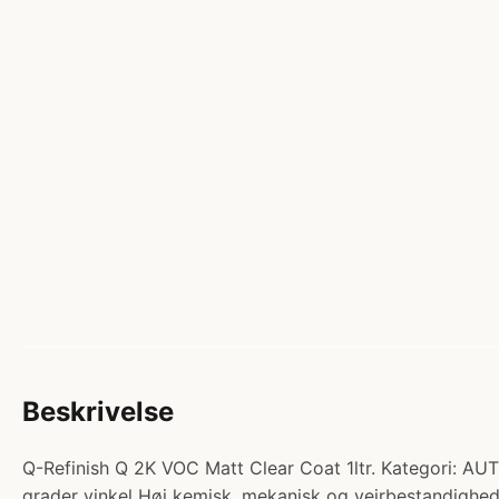
Beskrivelse
Q-Refinish Q 2K VOC Matt Clear Coat 1ltr. Kategori: A
grader vinkel Høj kemisk, mekanisk og vejrbestandighe