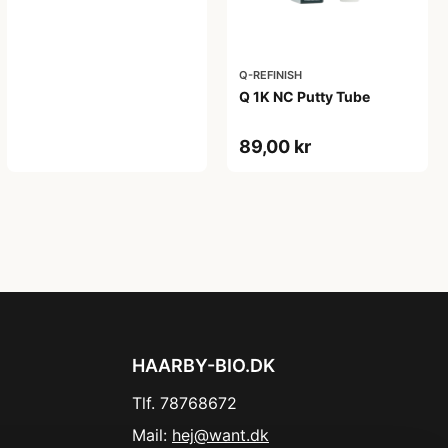
Q-REFINISH
Q 1K NC Putty Tube
89,00 kr
HAARBY-BIO.DK
Tlf. 78768672
Mail:
hej@want.dk