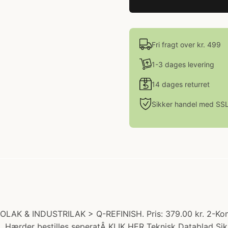
Fri fragt over kr. 499
1-3 dages levering
14 dages returret
Sikker handel med SS
UTOLAK & INDUSTRILAK > Q-REFINISH. Pris: 379.00 kr. 2-Kom
d. Hærder bestilles seperatÂ KLIK HER Teknisk Datablad Si