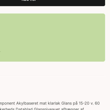
L
ponent Akylbaseret mat klarlak Glans på 15-20 v. 60
kkerheds Datablad Glansniveauet afhænger af