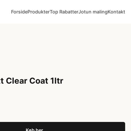
Forside
Produkter
Top Rabatter
Jotun maling
Kontakt
 Clear Coat 1ltr
Køb her