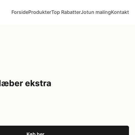
Forside
Produkter
Top Rabatter
Jotun maling
Kontakt
klæber ekstra
Køb her