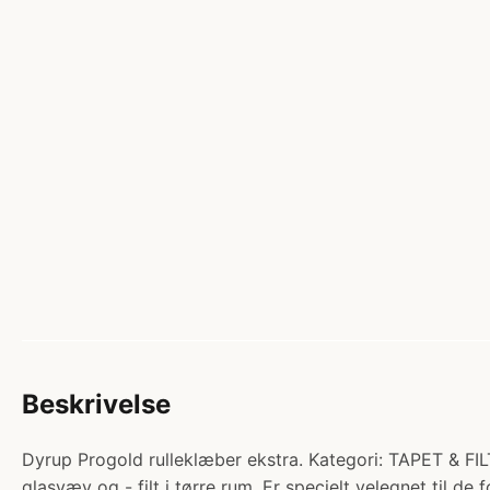
Beskrivelse
Dyrup Progold rulleklæber ekstra. Kategori: TAPET & FI
glasvæv og - filt i tørre rum. Er specielt velegnet til de