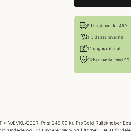
Fri fragt over kr. 499
1-3 dages levering
14 dages returret
Sikker handel med SS
LT > VÆVKLÆBER. Pris: 245.00 kr. ProGold Rulleklæber Ext
 forgrundede og lidt tungere væv- og filttyper. Let at fordele