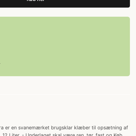
L
ra er en svanemærket brugsklar klæber til opsætning af
. 12 Liter. - Underlaget skal være ren, tør, fast og Køb