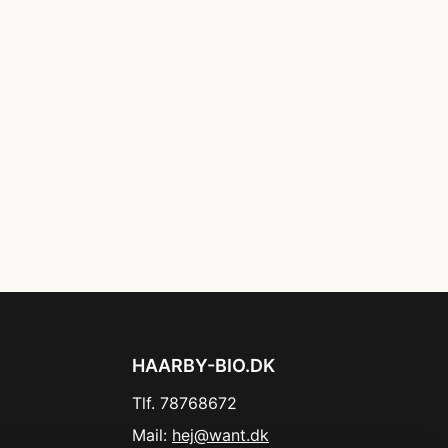
HAARBY-BIO.DK
Tlf. 78768672
Mail:
hej@want.dk