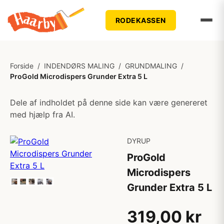
RODEKASSEN
Forside
/
INDENDØRS MALING
/
GRUNDMALING
/
ProGold Microdispers Grunder Extra 5 L
Dele af indholdet på denne side kan være genereret
med hjælp fra AI.
DYRUP
ProGold
Microdispers
Grunder Extra 5 L
319,00 kr