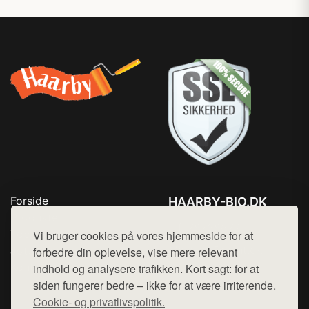
Forside
HAARBY-BIO.DK
Produkter
Tlf. 78768672
Top Rabatter
Vi bruger cookies på vores hjemmeside for at
Mail:
hej@want.dk
Jotun maling
forbedre din oplevelse, vise mere relevant
Kontakt
indhold og analysere trafikken. Kort sagt: for at
Cookie- og privatlivspolitik
siden fungerer bedre – ikke for at være irriterende.
Cookie- og privatlivspolitik.