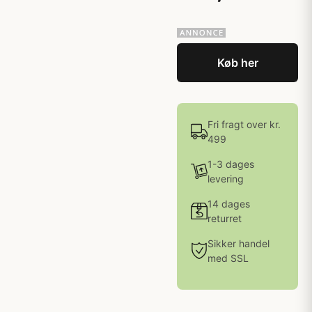
Køb her
Fri fragt over kr.
499
1-3 dages
levering
14 dages
returret
Sikker handel
med SSL