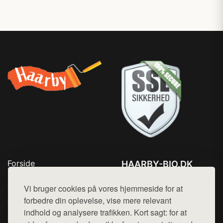
Forside
HAARBY-BIO.DK
Produkter
Tlf. 78768672
Top Rabatter
Vi bruger cookies på vores hjemmeside for at
Mail:
hej@want.dk
Jotun maling
forbedre din oplevelse, vise mere relevant
Kontakt
indhold og analysere trafikken. Kort sagt: for at
Cookie- og privatlivspolitik