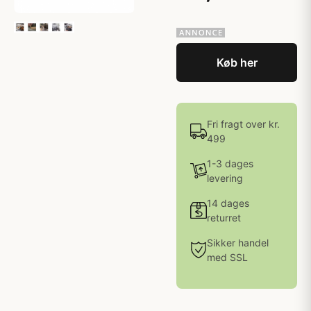
Køb her
Fri fragt over kr.
499
1-3 dages
levering
14 dages
returret
Sikker handel
med SSL