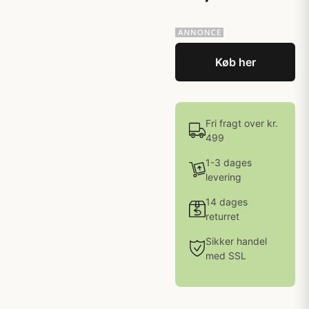
Køb her
Fri fragt over kr.
499
1-3 dages
levering
14 dages
returret
Sikker handel
med SSL