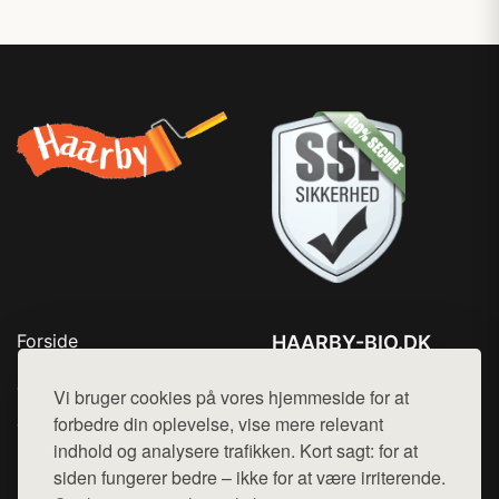
Forside
HAARBY-BIO.DK
Produkter
Tlf. 78768672
Top Rabatter
Vi bruger cookies på vores hjemmeside for at
Mail:
hej@want.dk
Jotun maling
forbedre din oplevelse, vise mere relevant
Kontakt
indhold og analysere trafikken. Kort sagt: for at
Cookie- og privatlivspolitik
siden fungerer bedre – ikke for at være irriterende.