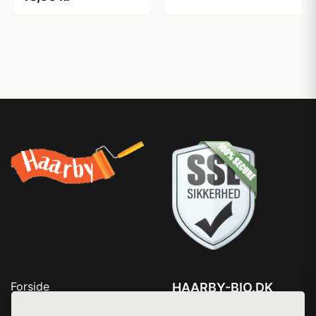
Forside
HAARBY-BIO.DK
Produkter
Tlf. 78768672