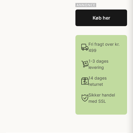
Køb her
Fri fragt over kr.
499
1-3 dages
levering
14 dages
returret
Sikker handel
med SSL