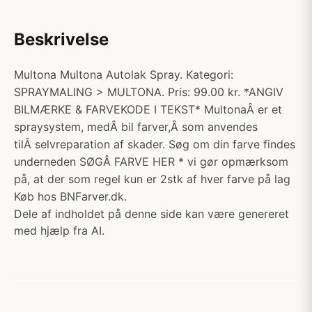
Beskrivelse
Multona Multona Autolak Spray. Kategori:
SPRAYMALING > MULTONA. Pris: 99.00 kr. *ANGIV
BILMÆRKE & FARVEKODE I TEKST* MultonaÂ er et
spraysystem, medÂ bil farver,Â som anvendes
tilÂ selvreparation af skader. Søg om din farve findes
underneden SØGÂ FARVE HER * vi gør opmærksom
på, at der som regel kun er 2stk af hver farve på lag
Køb hos BNFarver.dk.
Dele af indholdet på denne side kan være genereret
med hjælp fra AI.