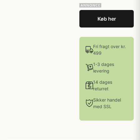
Køb her
Fri fragt over kr.
499
1-3 dages
levering
14 dages
returret
Sikker handel
med SSL