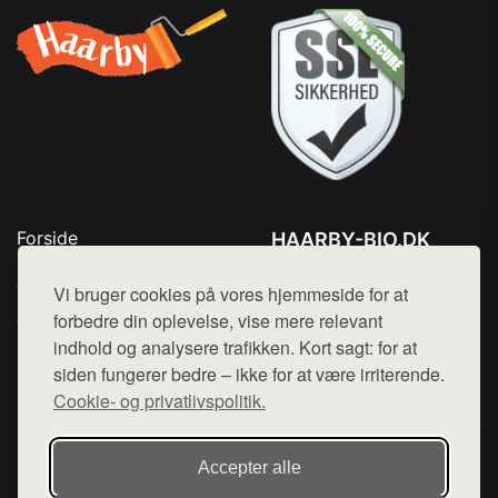
Forside
HAARBY-BIO.DK
Produkter
Tlf. 78768672
Top Rabatter
Vi bruger cookies på vores hjemmeside for at
Mail:
hej@want.dk
Jotun maling
forbedre din oplevelse, vise mere relevant
Kontakt
indhold og analysere trafikken. Kort sagt: for at
Cookie- og privatlivspolitik
siden fungerer bedre – ikke for at være irriterende.
Cookie- og privatlivspolitik.
Denne side er en del af want.dk, der udgiver en række
Accepter alle
hjemmesider med præsentation af forskellige produkter fra