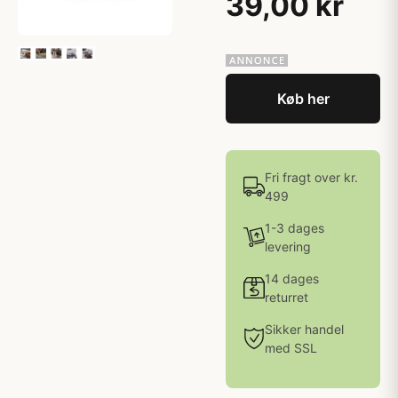
39,00 kr
Køb her
Fri fragt over kr.
499
1-3 dages
levering
14 dages
returret
Sikker handel
med SSL