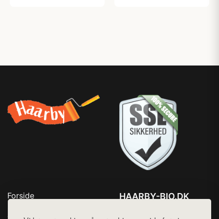
Forside
HAARBY-BIO.DK
Produkter
Tlf. 78768672