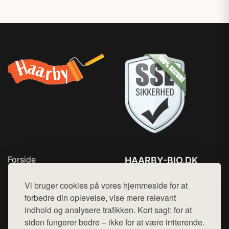
Forside
HAARBY-BIO.DK
Produkter
Tlf. 78768672
Top Rabatter
Vi bruger cookies på vores hjemmeside for at
Mail:
hej@want.dk
Jotun maling
forbedre din oplevelse, vise mere relevant
Kontakt
indhold og analysere trafikken. Kort sagt: for at
Cookie- og privatlivspolitik
siden fungerer bedre – ikke for at være irriterende.