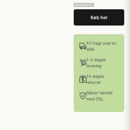
Køb her
Fri fragt over kr.
499
1-3 dages
levering
14 dages
returret
Sikker handel
med SSL