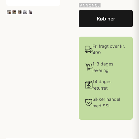
Køb her
Fri fragt over kr.
499
1-3 dages
levering
14 dages
returret
Sikker handel
med SSL