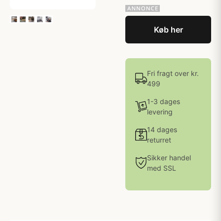
Køb her
Fri fragt over kr.
499
1-3 dages
levering
14 dages
returret
Sikker handel
med SSL