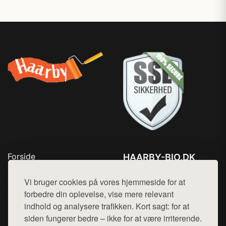
Forside
HAARBY-BIO.DK
Produkter
Tlf. 78768672
Top Rabatter
Vi bruger cookies på vores hjemmeside for at
Mail:
hej@want.dk
Jotun maling
forbedre din oplevelse, vise mere relevant
Kontakt
indhold og analysere trafikken. Kort sagt: for at
Cookie- og privatlivspolitik
siden fungerer bedre – ikke for at være irriterende.