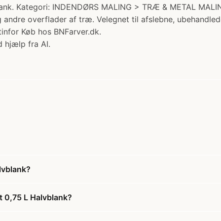
lank. Kategori: INDENDØRS MALING > TRÆ & METAL MALING
 andre overflader af træ. Velegnet til afslebne, ubehandled
infor Køb hos BNFarver.dk.
 hjælp fra AI.
lvblank?
 0,75 L Halvblank?