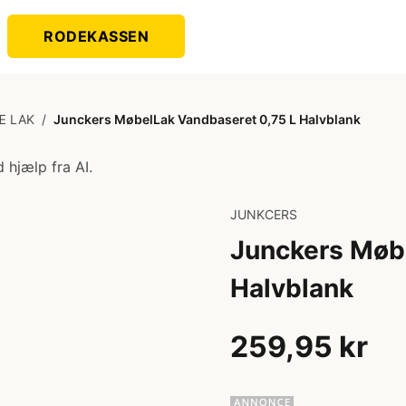
RODEKASSEN
Æ LAK
/
Junckers MøbelLak Vandbaseret 0,75 L Halvblank
 hjælp fra AI.
JUNKCERS
Junckers Møb
Halvblank
259,95 kr