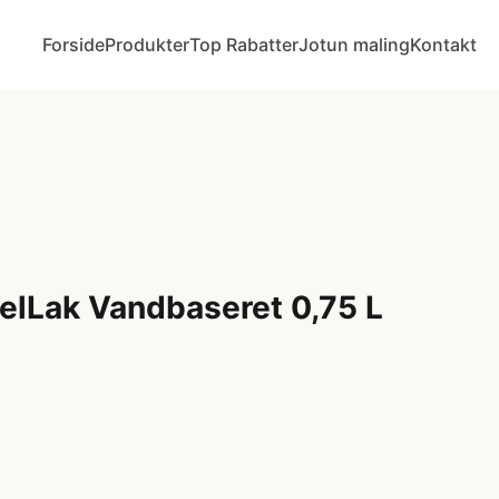
Forside
Produkter
Top Rabatter
Jotun maling
Kontakt
elLak Vandbaseret 0,75 L