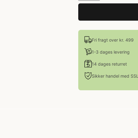
Fri fragt over kr. 499
1-3 dages levering
14 dages returret
Sikker handel med SS