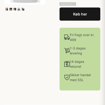
Køb her
Fri fragt over kr.
499
1-3 dages
levering
14 dages
returret
Sikker handel
med SSL