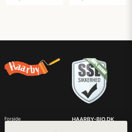
Forside
HAARBY-BIO.DK
Produkter
Tlf. 78768672