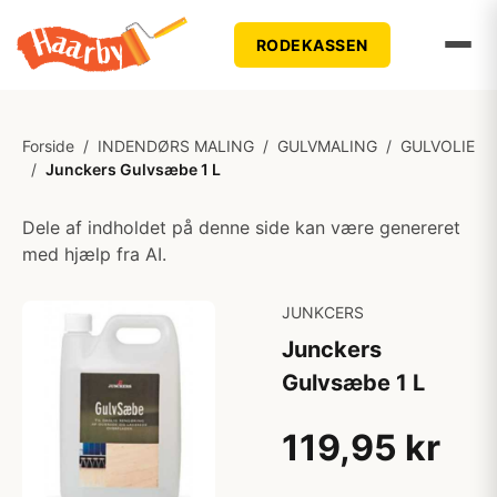
RODEKASSEN
Forside
/
INDENDØRS MALING
/
GULVMALING
/
GULVOLIE
/
Junckers Gulvsæbe 1 L
Dele af indholdet på denne side kan være genereret
med hjælp fra AI.
JUNKCERS
Junckers
Gulvsæbe 1 L
119,95 kr