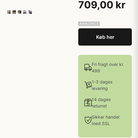
709,00 kr
Køb her
Fri fragt over kr.
499
1-3 dages
levering
14 dages
returret
Sikker handel
med SSL