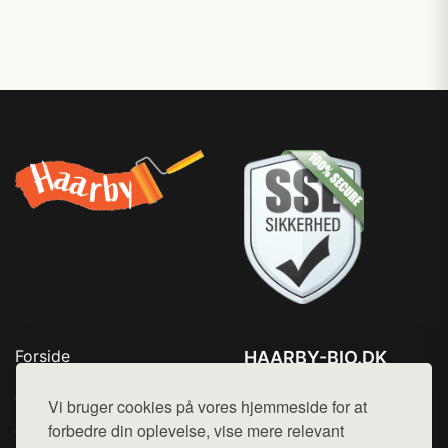
Forside
HAARBY-BIO.DK
Produkter
Tlf. 78768672
Top Rabatter
Vi bruger cookies på vores hjemmeside for at
Mail:
hej@want.dk
Jotun maling
forbedre din oplevelse, vise mere relevant