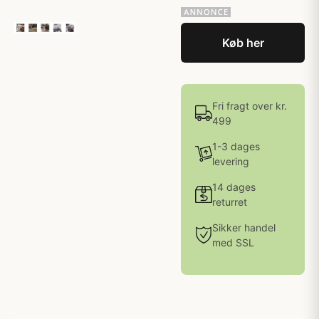
Køb her
Fri fragt over kr.
499
1-3 dages
levering
14 dages
returret
Sikker handel
med SSL