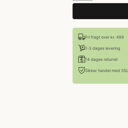
Fri fragt over kr. 499
1-3 dages levering
14 dages returret
Sikker handel med SS