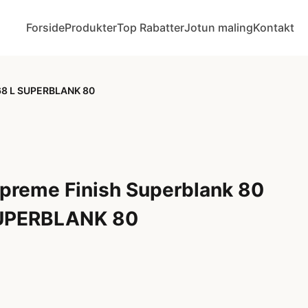
Forside
Produkter
Top Rabatter
Jotun maling
Kontakt
,68 L SUPERBLANK 80
preme Finish Superblank 80
SUPERBLANK 80