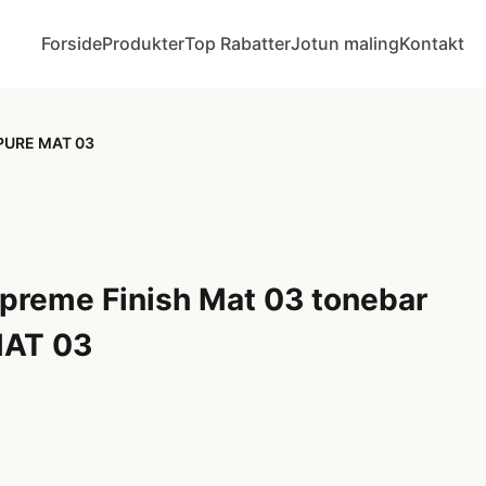
Forside
Produkter
Top Rabatter
Jotun maling
Kontakt
 PURE MAT 03
preme Finish Mat 03 tonebar
MAT 03