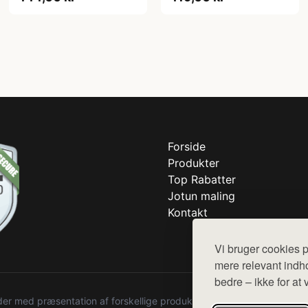
Forside
Produkter
Top Rabatter
Jotun maling
Kontakt
Vi bruger cookies p
mere relevant indho
bedre – ikke for at 
r med præsentation af forskellige produkter fra diverse webshops. De