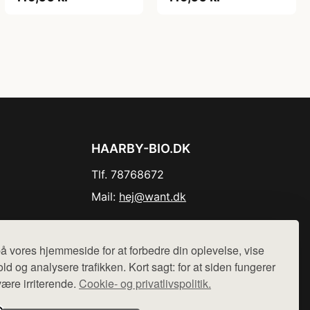
HAARBY-BIO.DK
Tlf. 78768672
Mail:
hej@want.dk
Cookie- og privatlivspolitik
å vores hjemmeside for at forbedre din oplevelse, vise
ld og analysere trafikken. Kort sagt: for at siden fungerer
være irriterende.
Cookie- og privatlivspolitik.
r sælges ikke varer fra denne side - vi henviser til de shops,