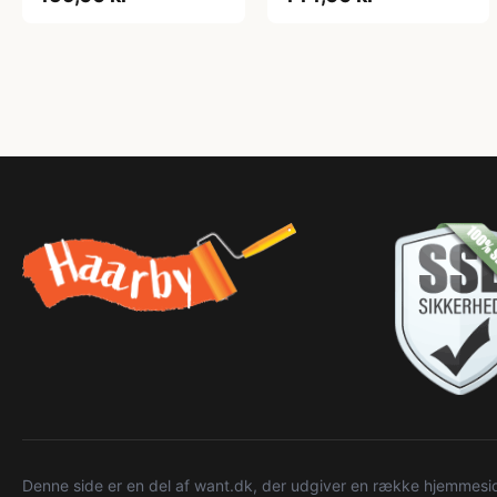
Denne side er en del af want.dk, der udgiver en række hjemmeside