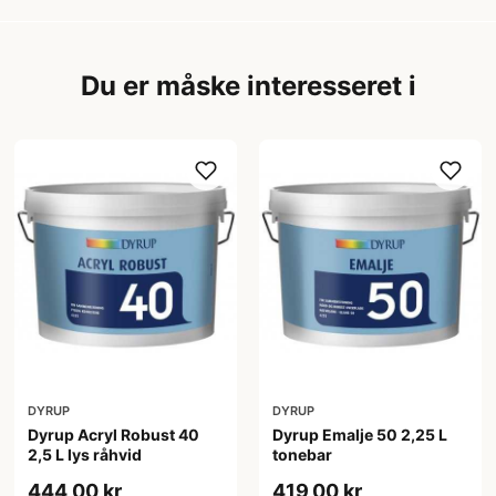
Du er måske interesseret i
DYRUP
DYRUP
Dyrup Acryl Robust 40
Dyrup Emalje 50 2,25 L
2,5 L lys råhvid
tonebar
444,00 kr
419,00 kr