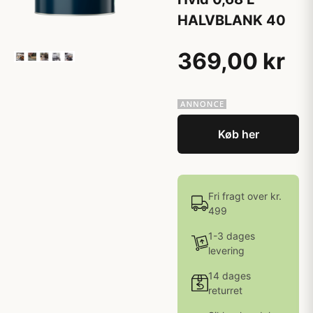
HALVBLANK 40
369,00 kr
Køb her
Fri fragt over kr.
499
1-3 dages
levering
14 dages
returret