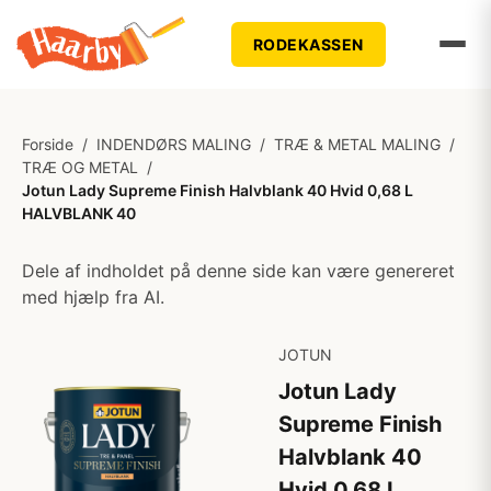
RODEKASSEN
Forside
/
INDENDØRS MALING
/
TRÆ & METAL MALING
/
TRÆ OG METAL
/
Jotun Lady Supreme Finish Halvblank 40 Hvid 0,68 L
HALVBLANK 40
Dele af indholdet på denne side kan være genereret
med hjælp fra AI.
JOTUN
Jotun Lady
Supreme Finish
Halvblank 40
Hvid 0,68 L