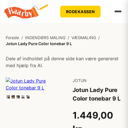
RODEKASSEN
Forside
/
INDENDØRS MALING
/
VÆGMALING
/
Jotun Lady Pure Color tonebar 9 L
Dele af indholdet på denne side kan være genereret
med hjælp fra AI.
JOTUN
Jotun Lady Pure
Color tonebar 9 L
1.449,00