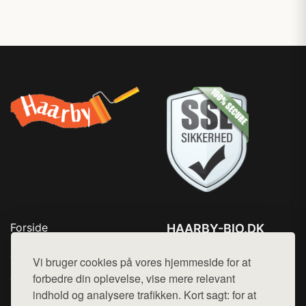
Forside
HAARBY-BIO.DK
Produkter
Tlf. 78768672
Top Rabatter
Vi bruger cookies på vores hjemmeside for at
Mail:
hej@want.dk
Jotun maling
forbedre din oplevelse, vise mere relevant
Kontakt
indhold og analysere trafikken. Kort sagt: for at
Cookie- og privatlivspolitik