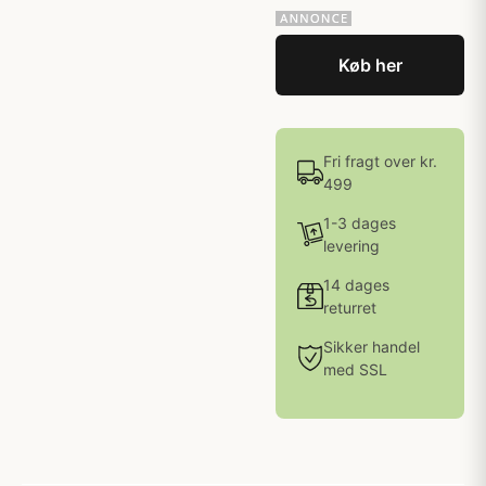
Køb her
Fri fragt over kr.
499
1-3 dages
levering
14 dages
returret
Sikker handel
med SSL