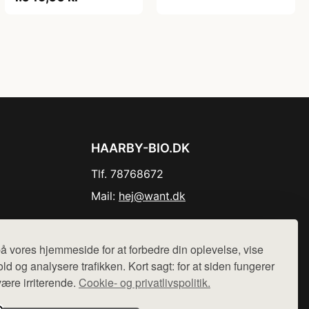
HAARBY-BIO.DK
Tlf. 78768672
Mail:
hej@want.dk
Cookie- og privatlivspolitik
å vores hjemmeside for at forbedre din oplevelse, vise
ld og analysere trafikken. Kort sagt: for at siden fungerer
være irriterende.
Cookie- og privatlivspolitik.
r sælges ikke varer fra denne side - vi henviser til de shops,