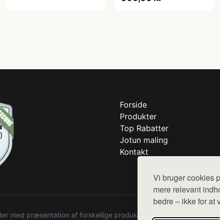
Forside
Produkter
Top Rabatter
Jotun maling
Kontakt
Vi bruger cookies p
mere relevant indho
bedre – ikke for at 
r med præsentation af forskellige produkter fra diverse webshops. De