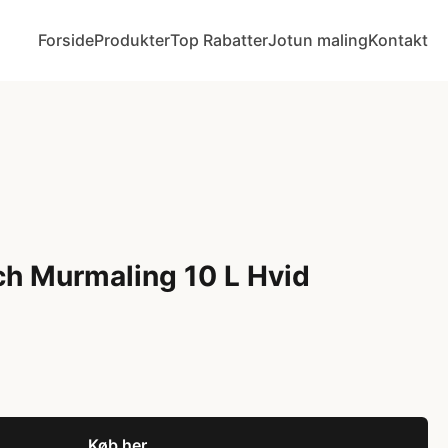
Forside
Produkter
Top Rabatter
Jotun maling
Kontakt
h Murmaling 10 L Hvid
Køb her