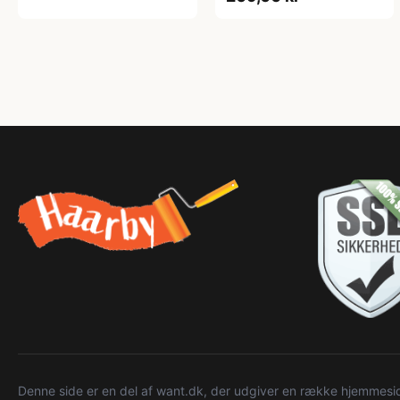
Denne side er en del af want.dk, der udgiver en række hjemmeside