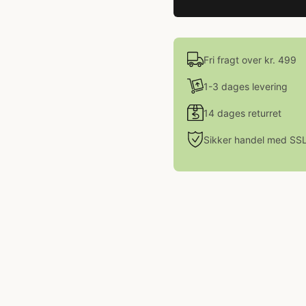
Fri fragt over kr. 499
1-3 dages levering
14 dages returret
Sikker handel med SS