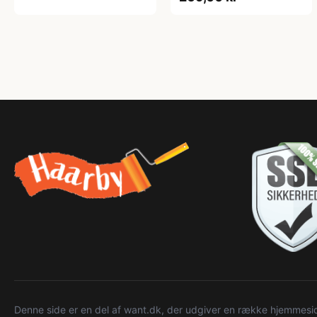
Denne side er en del af want.dk, der udgiver en række hjemmeside