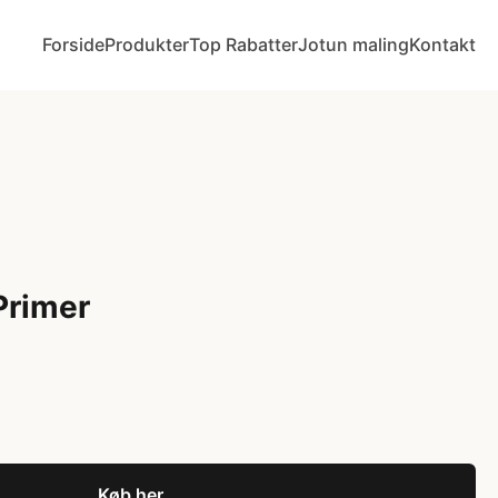
Forside
Produkter
Top Rabatter
Jotun maling
Kontakt
Primer
Køb her