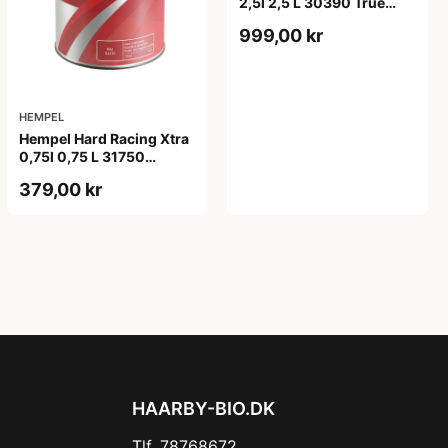
2,5l 2,5 L 30390 True
Blue
999,00 kr
HEMPEL
Hempel Hard Racing Xtra
0,75l 0,75 L 31750
Souvenirs Blue
379,00 kr
HAARBY-BIO.DK
Tlf. 78768672