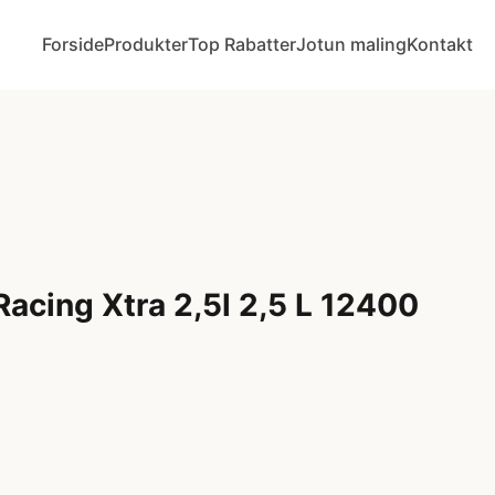
Forside
Produkter
Top Rabatter
Jotun maling
Kontakt
acing Xtra 2,5l 2,5 L 12400