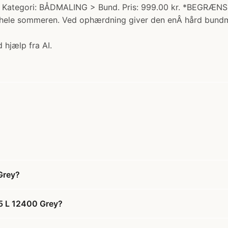
. Kategori: BÅDMALING > Bund. Pris: 999.00 kr. *BEGRÆN
 hele sommeren. Ved ophærdning giver den enÂ hård bundma
 hjælp fra AI.
Grey?
,5 L 12400 Grey?