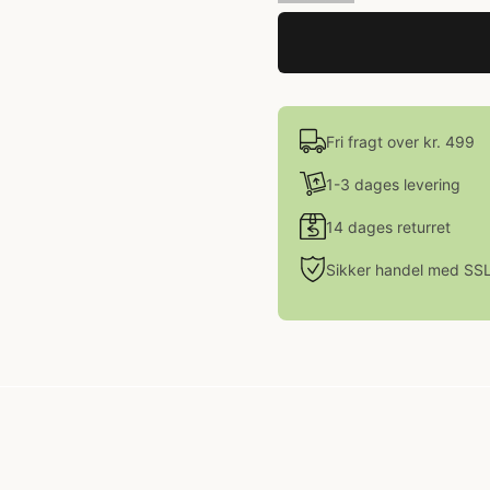
Fri fragt over kr. 499
1-3 dages levering
14 dages returret
Sikker handel med SS