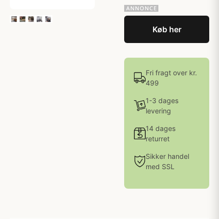
Køb her
Fri fragt over kr.
499
1-3 dages
levering
14 dages
returret
Sikker handel
med SSL