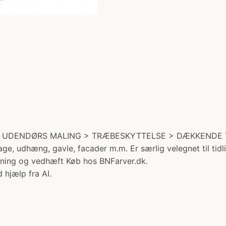
ori: UDENDØRS MALING > TRÆBESKYTTELSE > DÆKKENDE TR
e, udhæng, gavle, facader m.m. Er særlig velegnet til tidl
ning og vedhæft Køb hos BNFarver.dk.
 hjælp fra AI.