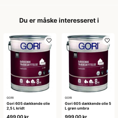
Du er måske interesseret i
GORI
GORI
Gori 605 dækkende olie
Gori 605 dækkende olie 5
2,5 L kridt
L grøn umbra
499,00 kr
999,00 kr