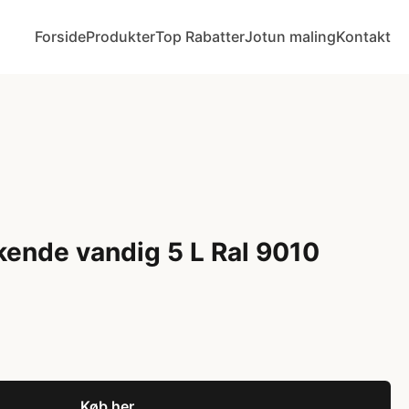
Forside
Produkter
Top Rabatter
Jotun maling
Kontakt
ende vandig 5 L Ral 9010
Køb her