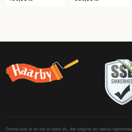
Denne side er en del af want.dk, der udgiver en række hjemmeside