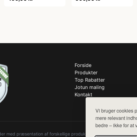
Forside
Produkter
Top Rabatter
Jotun maling
Kontakt
Vi bruger cookies p
mere relevant indho
bedre – ikke for at 
r med præsentation af forskellige produkter fra diverse webshops. De