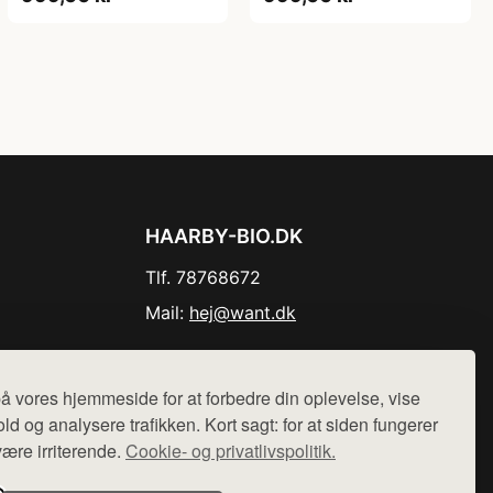
HAARBY-BIO.DK
Tlf. 78768672
Mail:
hej@want.dk
Cookie- og privatlivspolitik
å vores hjemmeside for at forbedre din oplevelse, vise
ld og analysere trafikken. Kort sagt: for at siden fungerer
være irriterende.
Cookie- og privatlivspolitik.
r sælges ikke varer fra denne side - vi henviser til de shops,