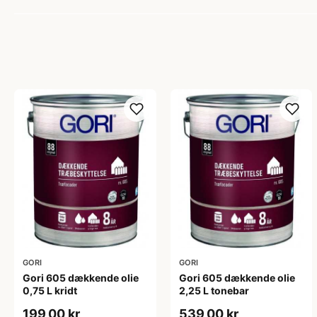
GORI
GORI
Gori 605 dækkende olie
Gori 605 dækkende olie
0,75 L kridt
2,25 L tonebar
199,00 kr
539,00 kr