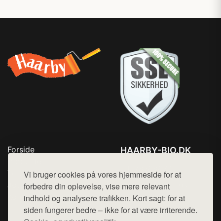
Forside
HAARBY-BIO.DK
Produkter
Tlf. 78768672
Top Rabatter
Vi bruger cookies på vores hjemmeside for at
Mail:
hej@want.dk
Jotun maling
forbedre din oplevelse, vise mere relevant
Kontakt
indhold og analysere trafikken. Kort sagt: for at
Cookie- og privatlivspolitik
siden fungerer bedre – ikke for at være irriterende.