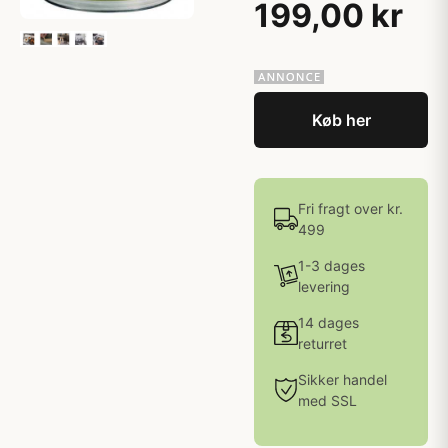
199,00 kr
Køb her
Fri fragt over kr.
499
1-3 dages
levering
14 dages
returret
Sikker handel
med SSL