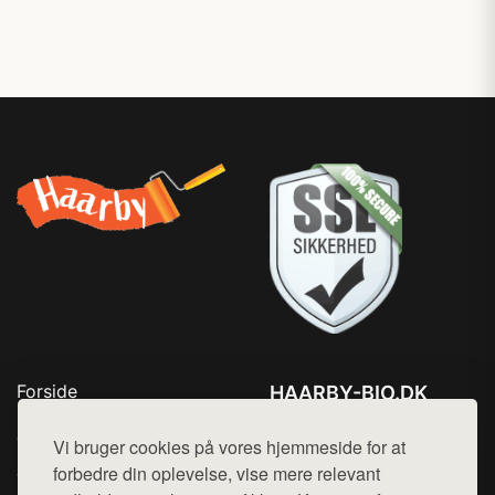
Forside
HAARBY-BIO.DK
Produkter
Tlf. 78768672
Top Rabatter
Vi bruger cookies på vores hjemmeside for at
Mail:
hej@want.dk
Jotun maling
forbedre din oplevelse, vise mere relevant