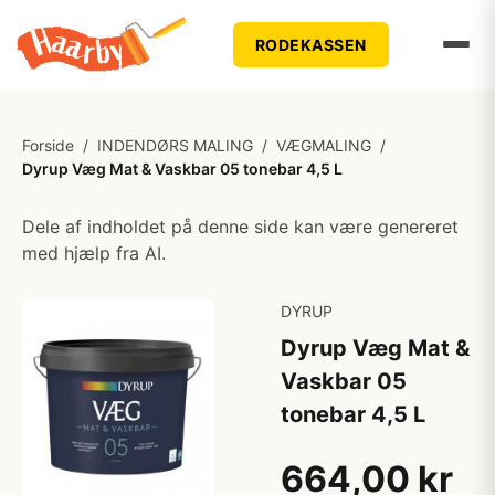
RODEKASSEN
Forside
/
INDENDØRS MALING
/
VÆGMALING
/
Dyrup Væg Mat & Vaskbar 05 tonebar 4,5 L
Dele af indholdet på denne side kan være genereret
med hjælp fra AI.
DYRUP
Dyrup Væg Mat &
Vaskbar 05
tonebar 4,5 L
664,00 kr