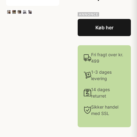
Køb her
Fri fragt over kr.
499
1-3 dages
levering
14 dages
returret
Sikker handel
med SSL