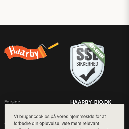
Forside
HAARBY-BIO.DK
Produkter
Tlf. 78768672
Top Rabatter
Vi bruger cookies på vores hjemmeside for at
Mail:
hej@want.dk
Jotun maling
forbedre din oplevelse, vise mere relevant