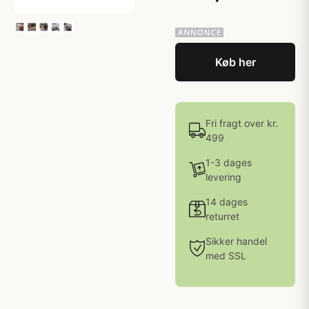
Køb her
Fri fragt over kr.
499
1-3 dages
levering
14 dages
returret
Sikker handel
med SSL