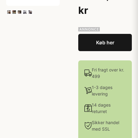
kr
Køb her
Fri fragt over kr.
499
1-3 dages
levering
14 dages
returret
Sikker handel
med SSL