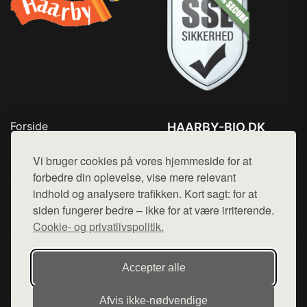
Forside
HAARBY-BIO.DK
Produkter
Tlf. 78768672
Top Rabatter
Vi bruger cookies på vores hjemmeside for at
Mail:
hej@want.dk
Jotun maling
forbedre din oplevelse, vise mere relevant
Kontakt
indhold og analysere trafikken. Kort sagt: for at
Cookie- og privatlivspolitik
siden fungerer bedre – ikke for at være irriterende.
Cookie- og privatlivspolitik.
Denne side er en del af want.dk, der udgiver en række
Accepter alle
hjemmesider med præsentation af forskellige produkter fra
diverse webshops. Der sælges ikke varer fra denne side - vi
Afvis ikke‑nødvendige