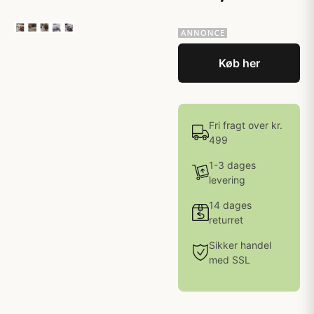
Køb her
Fri fragt over kr.
499
1-3 dages
levering
14 dages
returret
Sikker handel
med SSL