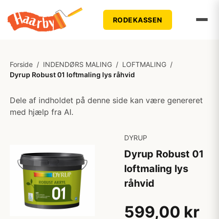
RODEKASSEN
Forside
/
INDENDØRS MALING
/
LOFTMALING
/
Dyrup Robust 01 loftmaling lys råhvid
Dele af indholdet på denne side kan være genereret
med hjælp fra AI.
DYRUP
Dyrup Robust 01
loftmaling lys
råhvid
599,00 kr