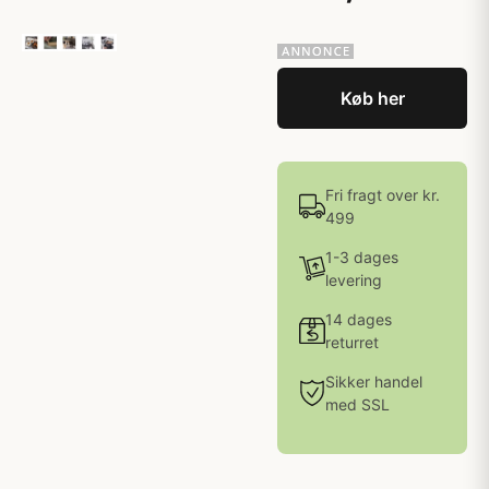
Køb her
Fri fragt over kr.
499
1-3 dages
levering
14 dages
returret
Sikker handel
med SSL