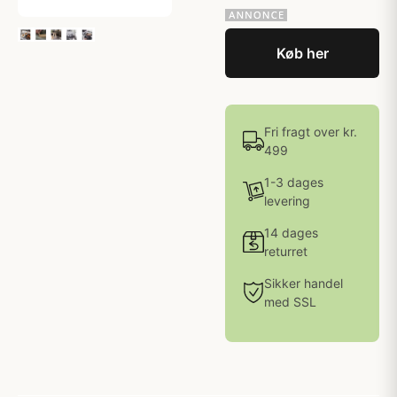
Køb her
Fri fragt over kr.
499
1-3 dages
levering
14 dages
returret
Sikker handel
med SSL