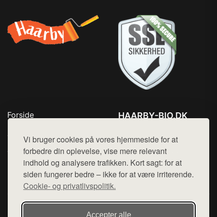
Forside
HAARBY-BIO.DK
Produkter
Tlf. 78768672
Top Rabatter
Vi bruger cookies på vores hjemmeside for at
Mail:
hej@want.dk
Jotun maling
forbedre din oplevelse, vise mere relevant
Kontakt
indhold og analysere trafikken. Kort sagt: for at
Cookie- og privatlivspolitik
siden fungerer bedre – ikke for at være irriterende.
Cookie- og privatlivspolitik.
Denne side er en del af want.dk, der udgiver en række
Accepter alle