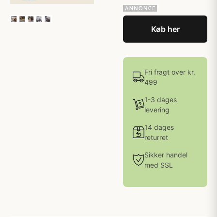
Køb her
Fri fragt over kr.
499
1-3 dages
levering
14 dages
returret
Sikker handel
med SSL