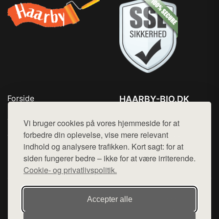
Forside
HAARBY-BIO.DK
Produkter
Tlf. 78768672
Top Rabatter
Vi bruger cookies på vores hjemmeside for at
Mail:
hej@want.dk
Jotun maling
forbedre din oplevelse, vise mere relevant
Kontakt
indhold og analysere trafikken. Kort sagt: for at
Cookie- og privatlivspolitik
siden fungerer bedre – ikke for at være irriterende.
Cookie- og privatlivspolitik.
Denne side er en del af want.dk, der udgiver en række
Accepter alle
hjemmesider med præsentation af forskellige produkter fra