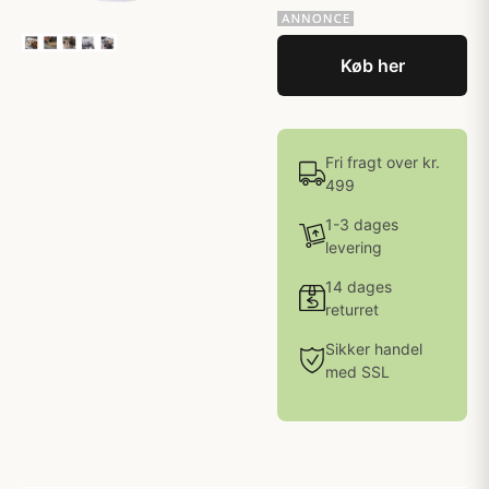
Køb her
Fri fragt over kr.
499
1-3 dages
levering
14 dages
returret
Sikker handel
med SSL