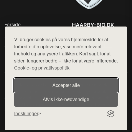
Forside
HAARBY-BIO.DK
Produkter
Tlf. 78768672
Top Rabatter
Vi bruger cookies på vores hjemmeside for at
Mail:
hej@want.dk
Jotun maling
forbedre din oplevelse, vise mere relevant
Kontakt
indhold og analysere trafikken. Kort sagt: for at
Cookie- og privatlivspolitik
siden fungerer bedre – ikke for at være irriterende.
Cookie- og privatlivspolitik.
Denne side er en del af want.dk, der udgiver en række
Accepter alle
hjemmesider med præsentation af forskellige produkter fra
diverse webshops. Der sælges ikke varer fra denne side - vi
Afvis ikke‑nødvendige
henviser til de shops, som sælger varen. Vi har heller ikke
varerne på lager.
Indstillinger
© 2026 haarby-bio.dk. Alle rettigheder forbeholdes.