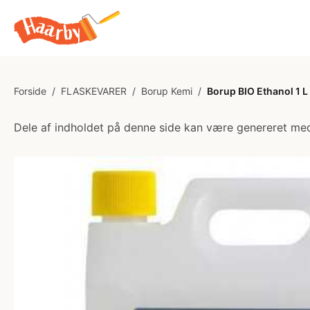
Forside
/
FLASKEVARER
/
Borup Kemi
/
Borup BIO Ethanol 1 L
Dele af indholdet på denne side kan være genereret med