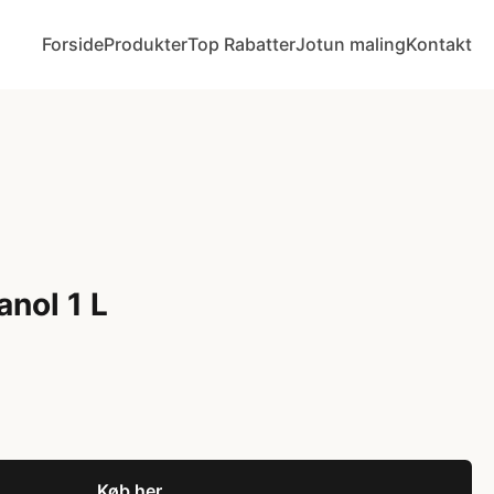
Forside
Produkter
Top Rabatter
Jotun maling
Kontakt
anol 1 L
Køb her