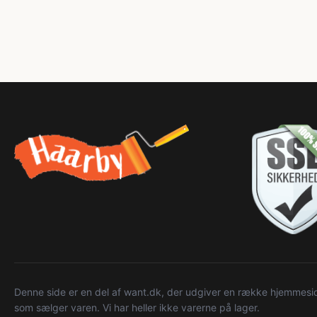
Denne side er en del af want.dk, der udgiver en række hjemmeside
som sælger varen. Vi har heller ikke varerne på lager.