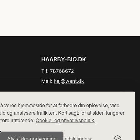
HAARBY-BIO.DK
Tlf. 78768672
Mail:
hej@want.dk
Cookie- og privatlivspolitik
å vores hjemmeside for at forbedre din oplevelse, vise
ld og analysere trafikken. Kort sagt: for at siden fungerer
være irriterende.
Cookie- og privatlivspolitik.
r sælges ikke varer fra denne side - vi henviser til de shops,
Afvis ikke‑nødvendige
Indstillinger