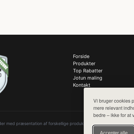
Forside
Produkter
Top Rabatter
Jotun maling
Kontakt
Vi bruger cookies p
mere relevant indho
bedre – ikke for at 
r med præsentation af forskellige produkter fra diverse webshops. De
Accepter alle