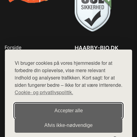
Forside
HAARBY-BIO.DK
Produkter
Tlf. 78768672
Top Rabatter
Vi bruger cookies på vores hjemmeside for at
Mail:
hej@want.dk
Jotun maling
forbedre din oplevelse, vise mere relevant
Kontakt
indhold og analysere trafikken. Kort sagt: for at
Cookie- og privatlivspolitik
siden fungerer bedre – ikke for at være irriterende.
Cookie- og privatlivspolitik.
Denne side er en del af want.dk, der udgiver en række
Accepter alle
hjemmesider med præsentation af forskellige produkter fra
diverse webshops. Der sælges ikke varer fra denne side - vi
Afvis ikke‑nødvendige
henviser til de shops, som sælger varen. Vi har heller ikke
varerne på lager.